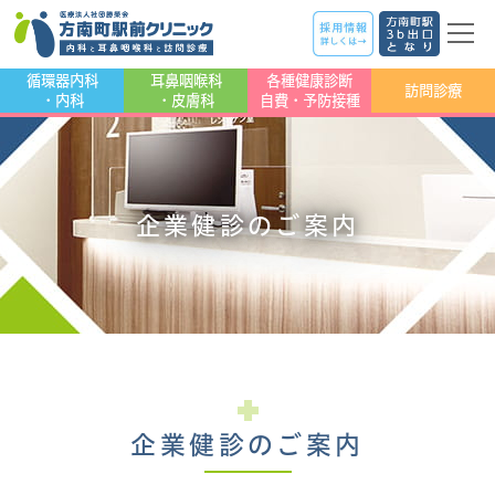
循環器内科
耳鼻咽喉科
各種健康診断
訪問診療
・内科
・皮膚科
自費・予防接種
企業健診のご案内
企業健診のご案内