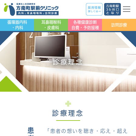
循環器内科
耳鼻咽喉科
各種健康診断
訪問診療
・内科
・皮膚科
自費・予防接種
診療理念
診療理念
「患者の想いを聴き・応え・超え