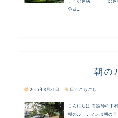
手・猊鼻渓」 猊鼻渓
谷遊...
朝の
2025年8月31日
日々こもごも
こんにちは 看護師の中
朝のルーティンは朝のラ