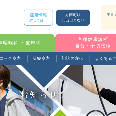
平日：8
採用情報
方南町駅
詳しくは→
3b出口となり
各種健康診断
鼻咽喉科
・皮膚科
自費・予防接種
ニック案内
診療案内
初診の方へ
よくある
お知らせ