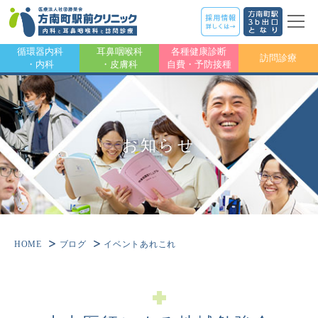
循環器内科
耳鼻咽喉科
各種健康診断
訪問診療
・内科
・皮膚科
自費・予防接種
お知らせ
HOME
ブログ
イベントあれこれ