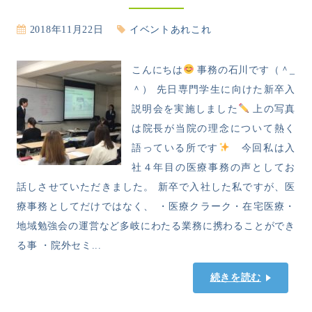
2018年11月22日
イベントあれこれ
こんにちは
事務の石川です（＾_
＾） 先日専門学生に向けた新卒入
説明会を実施しました
上の写真
は院長が当院の理念について熱く
語っている所です
今回私は入
社４年目の医療事務の声としてお
話しさせていただきました。 新卒で入社した私ですが、医
療事務としてだけではなく、 ・医療クラーク・在宅医療・
地域勉強会の運営など多岐にわたる業務に携わることができ
る事 ・院外セミ...
続きを読む