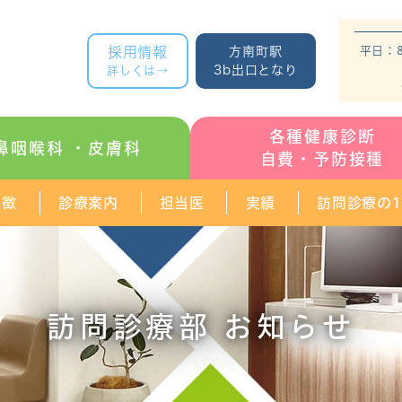
採用情報
方南町駅
平日：8:
3b出口となり
詳しくは→
各種健康診断
鼻咽喉科
・皮膚科
自費・予防接種
特徴
診療案内
担当医
実績
訪問診療の
訪問診療部 お知らせ