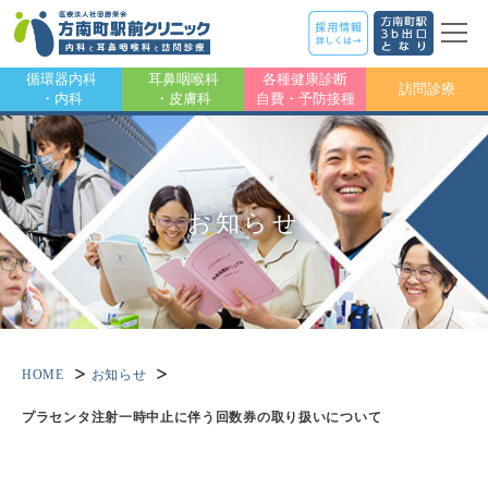
循環器内科
耳鼻咽喉科
各種健康診断
訪問診療
・内科
・皮膚科
自費・予防接種
お知らせ
HOME
お知らせ
プラセンタ注射一時中止に伴う回数券の取り扱いについて