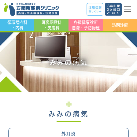
循環器内科
耳鼻咽喉科
各種健康診断
訪問診療
・内科
・皮膚科
自費・予防接種
みみの病気
みみの病気
外耳炎