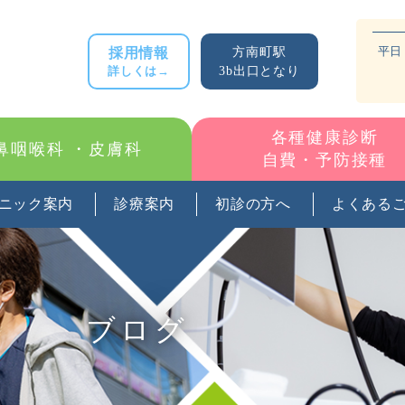
平日：
採用情報
方南町駅
詳しくは→
3b出口となり
各種健康診断
鼻咽喉科
・皮膚科
自費・予防接種
ニック案内
診療案内
初診の方へ
よくある
ブログ